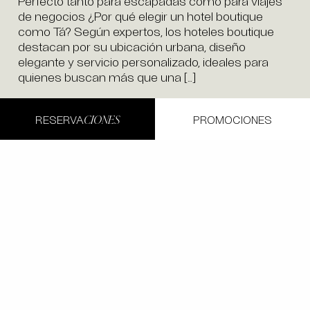
Perfecto tanto para escapadas como para viajes
de negocios ¿Por qué elegir un hotel boutique
como Tá? Según expertos, los hoteles boutique
destacan por su ubicación urbana, diseño
elegante y servicio personalizado, ideales para
quienes buscan más que una […]
RESERVA
PROMOCIONES
CIONES
Todos los artículos
Arte
Coco Galería
Un hotel boutique en el
corazón del Centro Histórico
de Queréta, frente al Jardín